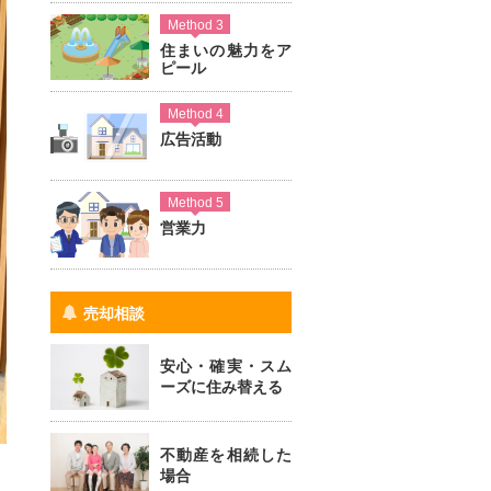
Method 3
住まいの魅力をア
ピール
Method 4
広告活動
Method 5
営業力
売却相談
安心・確実・スム
ーズに住み替える
不動産を相続した
場合