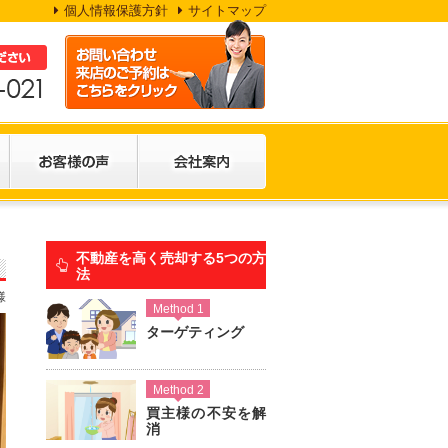
個人情報保護方針
サイトマップ
不動産を高く売却する5つの方
法
様
Method 1
ターゲティング
Method 2
買主様の不安を解
消