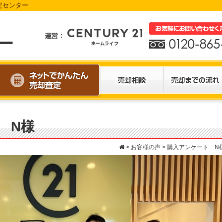
定センター
 N様
>
お客様の声
>
購入アンケート N