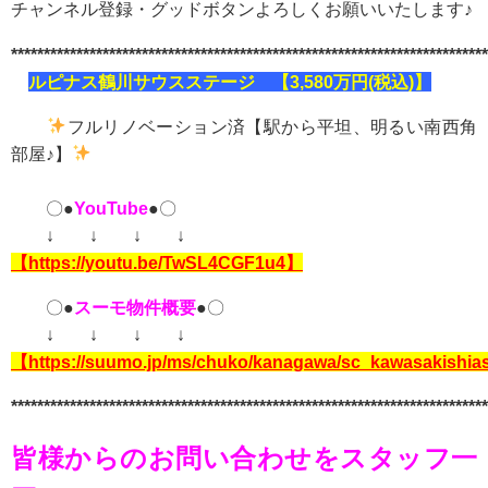
チャンネル登録・グッドボタンよろしくお願いいたします♪
*************************************************************************
ルピナス鶴川サウスステージ 【3,58
0万円(税込)】
フルリノベーション済【駅から平坦、明るい南西角
部屋♪】
〇●
YouTube
●〇
↓ ↓ ↓ ↓
【
https://youtu.be/TwSL4CGF1u4
】
〇●
スーモ物件概要
●〇
↓ ↓ ↓ ↓
【
https://suumo.jp/ms/chuko/kanagawa/sc_kawasakishia
*************************************************************************
皆様からのお問い合わせを
スタッフ一