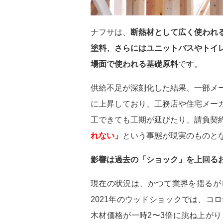
ナフサは、
断熱材として広く使われ
塗料、さらにはユニットバスやトイ
場面で使われる基礎原料
です。
供給不足が深刻化した結果、一部メ
に上昇しており、工務店や住宅メー
工できても工期が延びたり、請負契
れない」
という事態が現実のものと
影響は過去の「ショック」を上回る
現在の状況は、かつて業界を揺るが
2021年のウッドショックでは、
木材価格が一時2〜3倍に跳ね上が