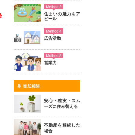
Method 3
住まいの魅力をア
発
ピール
Method 4
広告活動
Method 5
営業力
売却相談
安心・確実・スム
ーズに住み替える
不動産を相続した
場合